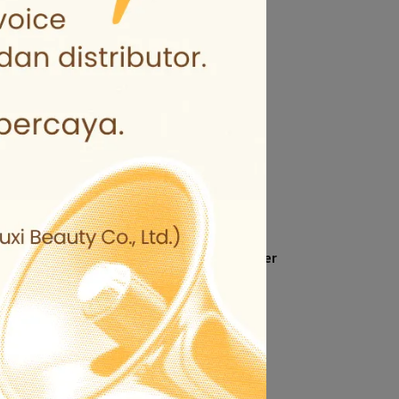
00g
SABON Moisturizing Botanical Water
- Comforting Rose 230ml
NT$620
NT$1.980