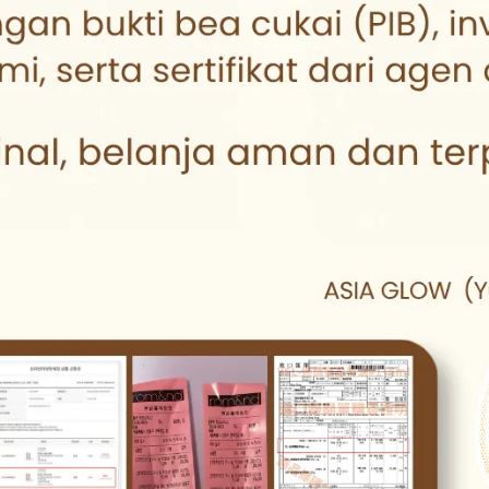
INE LadyCare Intimate Cleanser
Precious Skin Body Cream 2
200ml
NT$58
NT$250
NT$49
NT$99