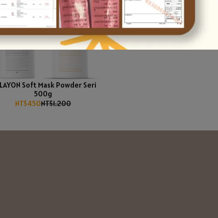
LAYON Soft Mask Powder Seri
500g
NT$450
NT$1.200