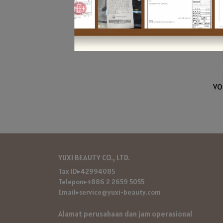
VO
YUXI BEAUTY CO., LTD.
Tax ID▸42994085
Telepon▸+886 2 2659 5055
Email▸service@yuxi-beauty.com
Alamat perusahaan dan jam operasional