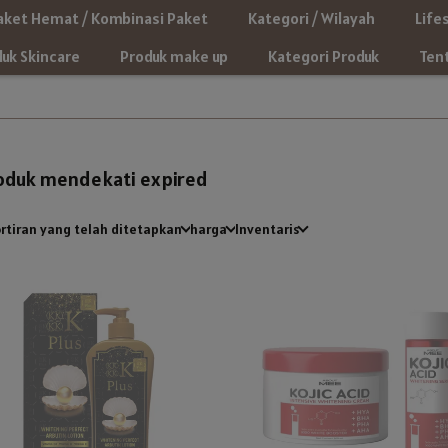
aket Hemat / Kombinasi Paket
Kategori / Wilayah
Life
uk Skincare
Produk make up
Kategori Produk
Ten
oduk mendekati expired
rtiran yang telah ditetapkan
harga
Inventaris