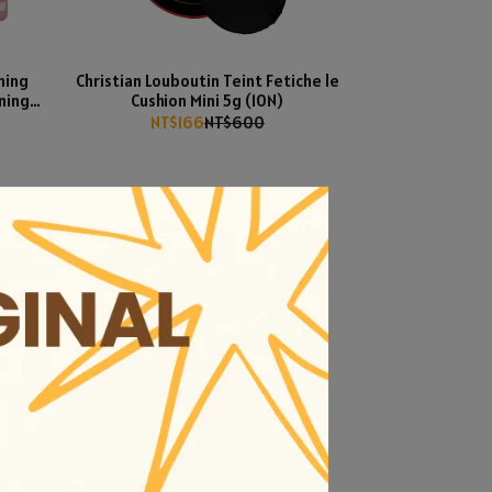
ning
Christian Louboutin Teint Fetiche le
ning
Cushion Mini 5g (10N)
NT$166
NT$600
p 80g
FILORGA Skincare Set (Termasuk
Bag)
NT$30
NT$59