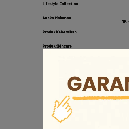
Lifestyle Collection
Aneka Makanan
4K 
Produk Kebersihan
Produk Skincare
Produk make up
Kategori Produk
Tentang kami
D