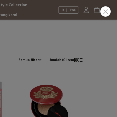
style Collection
ID ｜ TWD
tang kami
Semua filter
Jumlah 10 item