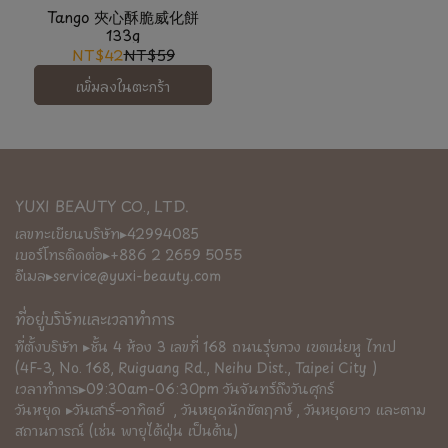
Tango 夾心酥脆威化餅
133g
NT$42
NT$59
เพิ่มลงในตะกร้า
YUXI BEAUTY CO., LTD.
เลขทะเบียนบริษัท▸42994085
เบอร์โทรติดต่อ▸+886 2 2659 5055
อีเมล▸service@yuxi-beauty.com
ที่อยู่บริษัทและเวลาทำการ
ที่ตั้งบริษัท ▸ชั้น 4 ห้อง 3 เลขที่ 168 ถนนรุ่ยกวง เขตเน่ยหู ไทเป
(4F-3, No. 168, Ruiguang Rd., Neihu Dist., Taipei City )
เวลาทำการ▸09:30am-06:30pm วันจันทร์ถึงวันศุกร์
วันหยุด ▸วันเสาร์–อาทิตย์  , วันหยุดนักขัตฤกษ์ , วันหยุดยาว และตาม
สถานการณ์ (เช่น พายุไต้ฝุ่น เป็นต้น)