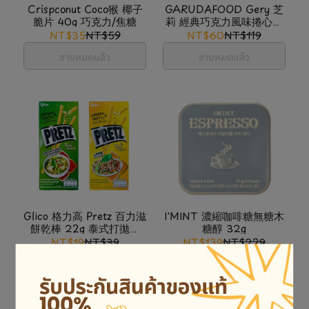
Crispconut Coco猴 椰子
GARUDAFOOD Gery 芝
脆片 40g 巧克力/焦糖
莉 經典巧克力風味捲心酥
175g 25g*7入/包
NT$35
NT$59
NT$60
NT$119
ขายหมดแล้ว
ขายหมดแล้ว
Glico 格力高 Pretz 百力滋
I'MINT 濃縮咖啡糖無糖木
餅乾棒 22g 泰式打拋豬
糖醇 32g
肉/綠咖哩雞肉
NT$19
NT$39
NT$139
NT$229
เพิ่มลงในตะกร้า
ขายหมดแล้ว