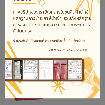
ลูกอม NE:AR คอลลาเจน/
Roma Coconut Biscuit 椰
ลูกอม V-care สับปะรด
子酥餅 300g
47.6g
NT$668
NT$699
NT$40
NT$79
ขายหมดแล้ว
ขายหมดแล้ว