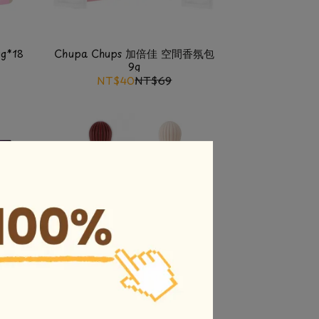
g*18
Chupa Chups 加倍佳 空間香氛包
9g
NT$40
NT$69
านุ่ม
GIFFARINE กิฟฟารีน ผลิตภัณฑ์
ทำความสะอาดชุดชั้นใน 500ml
NT$170
NT$200