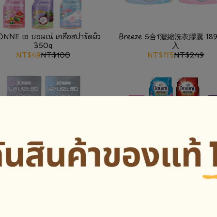
NNE เอ บอนเน่ เกลือสปาขัดผิว
Breeze 5合1濃縮洗衣膠囊 189
350g
入
NT$49
NT$100
NT$115
NT$249
 K-POP ลูกอมเสียงเพลง 12g
Downy ดาวน์นี่ ผลิตภัณฑ์ปรับผ้
1L/24ml/8ml
NT$249
NT$399
NT$170
NT$190