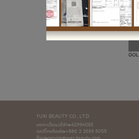
GOL
YUXI BEAUTY CO., LTD.
เลขทะเบียนบริษัท▸42994085
เบอร์โทรติดต่อ▸+886 2 2659 5055
อีเมล▸service@yuxi-beauty.com