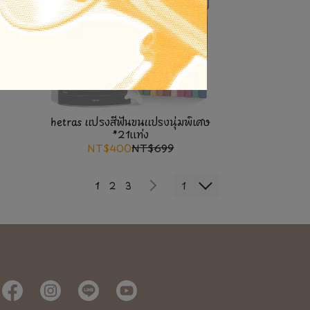
hetras แปรงสีฟันขนแปรงนุ่มพิเศษ
*21แท่ง
NT$400
NT$699
1
1
2
3