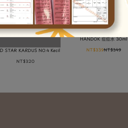
HANDOK 痘痘水 30ml
NT$339
NT$349
D STAR KARDUS NO.4 Kecil
NT$320