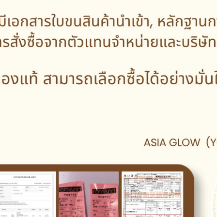
OLD STAR KARDUS NO.1
GOLD STAR KARDUS NO
Jumbo
Besar
NT$570
NT$570