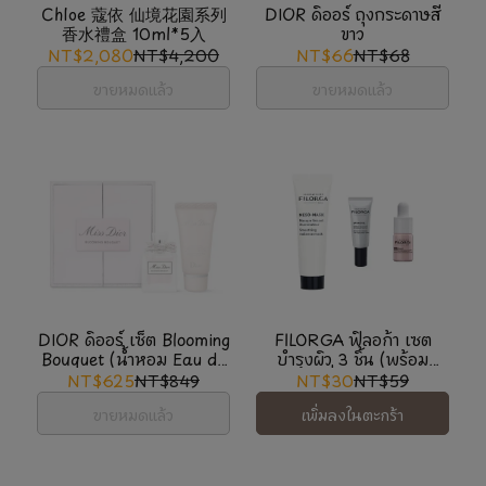
Chloe 蔻依 仙境花園系列
DIOR ดิออร์ ถุงกระดาษสี
香水禮盒 10ml*5入
ขาว
NT$2,080
NT$4,200
NT$66
NT$68
ขายหมดแล้ว
ขายหมดแล้ว
DIOR ดิออร์ เซ็ต Blooming
FILORGA ฟิลอก้า เซต
Bouquet (น้ำหอม Eau de
บำรุงผิว 3 ชิ้น (พร้อม
Toilette 5ml+ครีมทาผิว
กระเป๋าเครื่องสำอางแบบใส)
NT$625
NT$849
NT$30
NT$59
20ml)
ขายหมดแล้ว
เพิ่มลงในตะกร้า