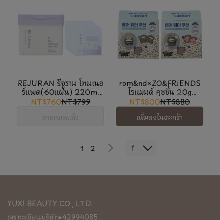
REJURAN รีจูราน โทนเนอ
rom&nd×ZO&FRIENDS
ร์แพด(60แผ่น) 220ml
โรแมนด์ คุชชั่น 20g
*แถม 5 ซอง(10แผ่น/ซอง)
(#02/#04)
NT$760
NT$799
NT$800
NT$880
7ml
ขายหมดแล้ว
เพิ่มลงในตะกร้า
1
1
2
YUXI BEAUTY CO., LTD.
เลขทะเบียนบริษัท▸42994085