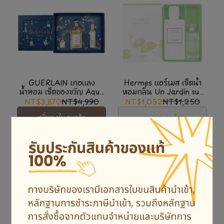
GUERLAIN เกอแลง
Hermes แอร์เมส เซ็ตน้ำ
น้ำหอม เซ็ตของขวัญ Aqua
หอมกลิ่น Un Jardin sur
Allegoria Mandarine
le Nil 7.5ml + โลชั่นบำรุง
NT$3,870
NT$4,990
NT$1,052
NT$1,250
EDT 125ml*15ml*7.5ml
ผิวกาย 40ml
เพิ่มลงในตะกร้า
ขายหมดแล้ว