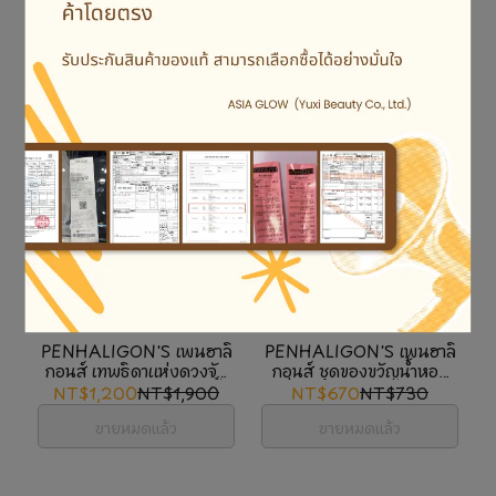
Jo Malone โจ มาโลน ถุง
LISHU ลีซู เซ็ตพัฟและ
กระดาษ
แปรงรองพื้น
NT$24
NT$25
NT$203
NT$299
เพิ่มลงในตะกร้า
ขายหมดแล้ว
PENHALIGON'S เพนฮาลิ
PENHALIGON'S เพนฮาลิ
กอนส์ เทพธิดาแห่งดวงจัน
กอนส์ ชุดของขวัญน้ำหอม
ทร์เซ็ตสำหรับเดินทาง 3ชิ้น
กลิ่นดอกไม้ 10ml*3แบบ
NT$1,200
NT$1,900
NT$670
NT$730
(น้ำหอมEDT10ml+โลชั่นทา
ขายหมดแล้ว
ขายหมดแล้ว
ผิว30ml+เจลอาบน้ำ30ml)