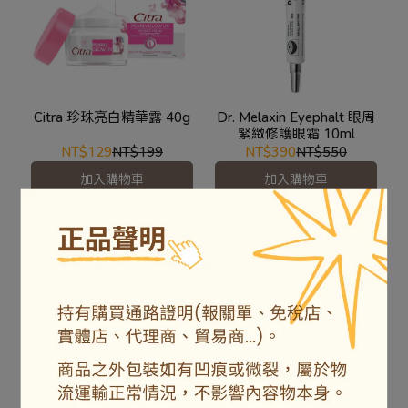
Citra 珍珠亮白精華露 40g
Dr. Melaxin Eyephalt 眼周
緊緻修護眼霜 10ml
NT$129
NT$199
NT$390
NT$550
加入購物車
加入購物車
Elizabeth Arden 伊麗莎白
Elizabeth Arden 伊麗莎白
雅頓 21天霜 75ml
雅頓 白茶香水護手霜 30ml