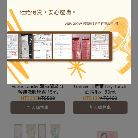
NT$474
NT$499
NT$315
NT$450
已售完
已售完
Estee Lauder 雅詩蘭黛 年
Garnier 卡尼爾 Dry Touch
輕無敵膠原霜 15ml
面霜系列 30ml
NT$285
NT$599
NT$139
NT$189
加入購物車
加入購物車