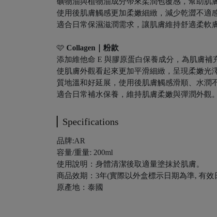
礦物油與植物油成分帶來柔潤包覆感，幫助肌
使用後肌膚觸感更加柔嫩細緻，減少乾澀不適
適合日常保濕滋潤需求，讓肌膚維持舒適柔軟
🩷
Collagen｜粉款
添加維他命 E 與膠原蛋白保養成分，為肌膚補
使肌膚外觀看起來更加平滑細緻，呈現柔嫩光
質地溫和好延展，使用後肌膚觸感滑順、水潤
適合日常補水保養，維持肌膚柔嫩與彈潤外觀
Specifications
品牌:AR
容量/重量: 200ml
使用說明：身體清潔後取適量塗抹於肌膚。
商品效期：3年(實際以外盒標示日期為準, 有
原產地：泰國