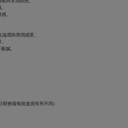
膚維持水潤狀態。
感。
膚感。
充滋潤與彈潤感受。
澤。
不黏膩。
。
效日期會隨每批進貨有所不同)