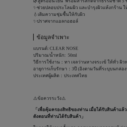
🌿สูตรอ่อนโยน พร้อมสารสกัดจากธรรมชาติ 5 
✨ช่วยปลอบประโลมผิว และบำรุงผิวแห้งกร้าน ให
💧เติมความชุ่มชื้นให้กับผิว
✨ปราศจากแอลกอฮอล์
ข้อมูลจำเพาะ
แบรนด์: CLEAR NOSE
ปริมาณ/น้ำหนัก: 50ml
วิธีการใช้งาน：ทา
เจลว่านหางจระเข้ ให้ทั่ว ผ
อายุการเก็บรักษา：3ปี (อิงตามวันที่ระบุบนกล่อ
ประเทศผู้ผลิต：ประเทศไทย
⚠️ข้อควรระวัง⚠️
「เพื่อคุ้มครองสิทธิของท่าน เมื่อได้รับสินค้าแ
ดังตอนที่ท่านได้รับสินค้า」