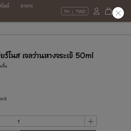
สไตล์
อาหาร
TH ｜ TWD
ร์โนส เจลว่านหางจระเข้ 50ml
มชื้น
๊อก3