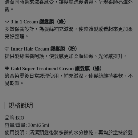
清潔同時帶來滋養感受，讓髮絲洗後清爽、呈現柔順亮澤外
觀。
💚
3 in 1 Cream 護髮膜（綠）
多效保養設計，為髮絲補充滋潤，使整體髮感看起來更加柔
亮好整理。
🩷
Inner Hair Cream 護髮膜（粉）
提供髮絲滋養呵護，使髮感更加柔順細緻、光澤感提升。
🧡
Gold Super Treatment Cream 護髮膜（橘）
適合染燙後日常護理使用，補充滋潤，使髮絲維持柔軟、不
易乾澀。
規格說明
品牌:BIO
容量/重量: 30ml/25ml
使用說明：清潔頭髮後將多餘的水分擦乾，再均於塗抹於髮