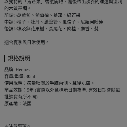
以獨特的「青芒果」香氣開啟，隨後帶出淡雅的睡蓮與溫潤
的木質基調。
前調✨胡蘿蔔、葡萄柚、蕃茄、綠芒果
中調✨橘子、牡丹、蘆筆管、風信子、尼羅河睡蓮
後調✨埃及無花果樹、鳶尾花、肉桂、麝香、焚
適合夏季與日常使用。
規格說明
品牌: Hermes
容量/重量: 30ml
使用說明：適量噴灑於手腕內側、耳後肌膚。
商品效期：5年 (實際以外盒標示日期為準, 有效日期會隨每
批進貨有所不同)
原產地：法國
⚠️注意事項⚠️