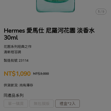
1
/
9
Hermes 愛馬仕 尼羅河花園 淡香水
30ml
花園系列經典之作
清新柑苔調
製造批號 23114
NT$1,090
NT$3,000
供貨狀況:
尚有庫存
同產品系列
單一購買
無包膜版
禮盒*2入