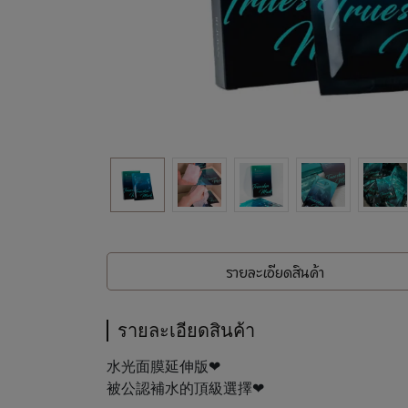
รายละเอียดสินค้า
รายละเอียดสินค้า
水光面膜延伸版❤
被公認補水的頂級選擇❤