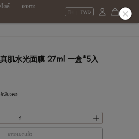
สไตล์
อาหาร
TH ｜ TWD
 真肌水光面膜 27ml 一盒*5入
ม่เพียงพอ
ขายหมดแล้ว