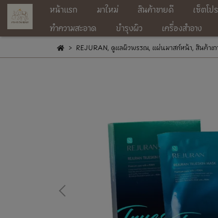
หน้าแรก
มาใหม่
สินค้าขายดี
เซ็ตโปร
ทำความสะอาด
บำรุงผิว
เครื่องสำอาง
REJURAN
,
ดูแลผิวพรรณ
,
แผ่นมาสก์หน้า
,
สินค้าเก