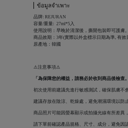
ข้อมูลจำเพาะ
品牌: REJURAN
容量/重量: 27ml*5入
使用說明：早晚於清潔後，撕開包裝即可護膚
商品效期：3年(實際以外盒標示日期為準, 有
原產地：韓國
⚠️注意事項⚠️
「為保障您的權益，請務必於收到商品後檢查
初次使用前建議先進行敏感測試，確保肌膚不
建議存放在陰涼、乾燥處，避免潮濕環境以防
商品照片可能因螢幕顯示或拍攝光線有所差異
請下單前確認產品規格、尺寸、成分，避免因