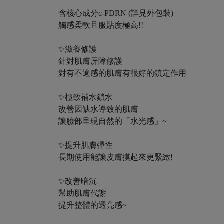
含核心成分c-PDRN (詳見外包裝)
觸感柔軟且服貼度極高!!
✨滋養修護
針對肌膚屏障修護
對有不適感的肌膚有很好的鎮定作用
✨極致補水鎖水
改善因缺水導致的肌膚
讓臉部呈現自然的「水光感」~
✨提升肌膚彈性
長期使用能讓皮膚摸起來更緊緻!
✨改善暗沉
幫助肌膚代謝
提升整體的透亮感~