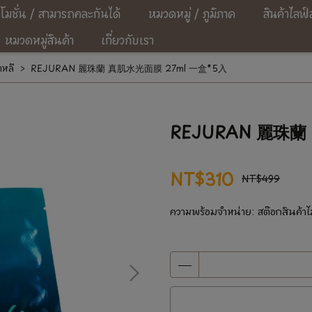
โมชั่น / สามารถคละกันได้
หมวดหมู่ / ภูมิภาค
สินค้าไลฟ์
หมวดหมู่สินค้า
เกี่ยวกับเรา
าหลี
REJURAN 麗珠蘭 真肌水光面膜 27ml 一盒*5入
REJURAN 麗珠蘭
NT$310
NT$499
ความพร้อมจำหน่าย:
สต๊อกสินค้าไ