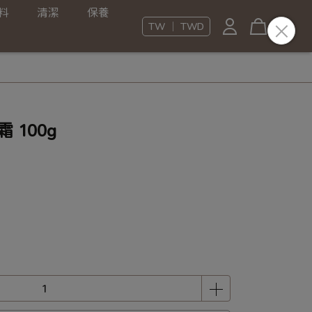
飲料
清潔
保養
TW ｜ TWD
霜 100g