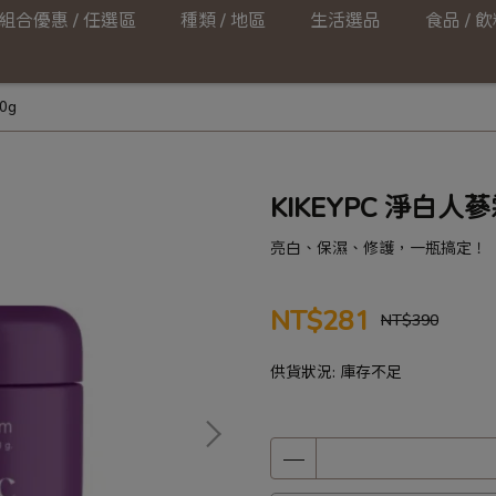
組合優惠 / 任選區
種類 / 地區
生活選品
食品 / 
0g
KIKEYPC 淨白人蔘
亮白、保濕、修護，一瓶搞定！
NT$281
NT$390
供貨狀況:
庫存不足