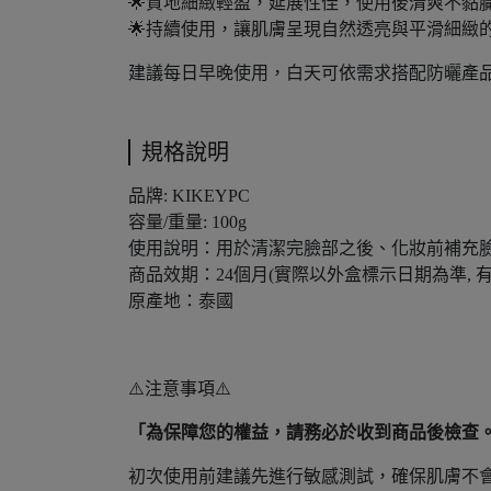
🌟質地細緻輕盈，延展性佳，使用後清爽不黏
🌟持續使用，讓肌膚呈現自然透亮與平滑細緻
建議每日早晚使用，白天可依需求搭配防曬產
規格說明
品牌: KIKEYPC
容量/重量: 100g
使用說明：用於清潔完臉部之後、化妝前補充
商品效期：24個月(實際以外盒標示日期為準, 
原產地：泰國
⚠️注意事項⚠️
「為保障您的權益，請務必於收到商品後檢查
初次使用前建議先進行敏感測試，確保肌膚不